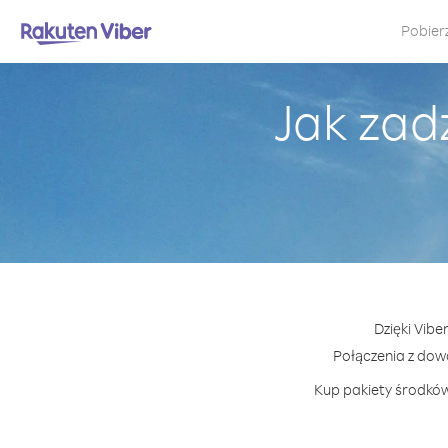
Pobier
Jak zad
Dzięki Vib
Połączenia z do
Kup pakiety środków