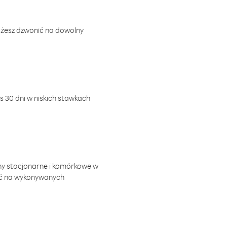
ożesz dzwonić na dowolny
 30 dni w niskich stawkach
ny stacjonarne i komórkowe w
ić na wykonywanych