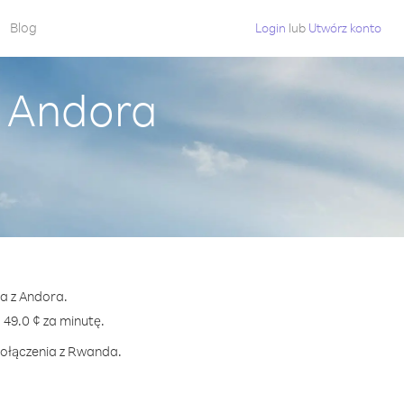
Blog
Login
lub
Utwórz konto
z Andora
a z Andora.
9.0 ¢ za minutę.
połączenia z Rwanda.