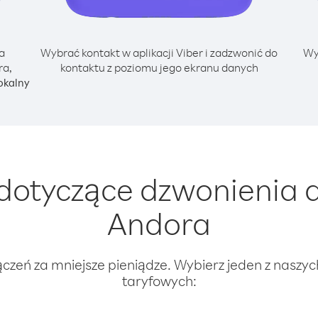
a
Wybrać kontakt w aplikacji Viber i zadzwonić do
Wy
ra,
kontaktu z poziomu jego ekranu danych
okalny
dotyczące dzwonienia 
Andora
ączeń za mniejsze pieniądze. Wybierz jeden z naszy
taryfowych: