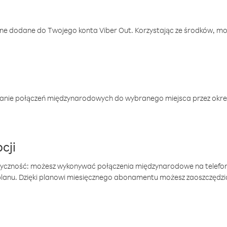
one dodane do Twojego konta Viber Out. Korzystając ze środków, m
anie połączeń międzynarodowych do wybranego miejsca przez okres
cji
tyczność: możesz wykonywać połączenia międzynarodowe na telefo
 planu. Dzięki planowi miesięcznego abonamentu możesz zaoszczędz