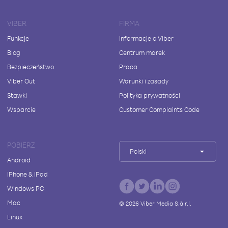
VIBER
FIRMA
Funkcje
Informacje o Viber
Blog
Centrum marek
Bezpieczeństwo
Praca
Viber Out
Warunki i zasady
Stawki
Polityka prywatności
Wsparcie
Customer Complaints Code
POBIERZ
Polski
Android
iPhone & iPad
Windows PC
Mac
©
2026
Viber Media S.à r.l.
Linux