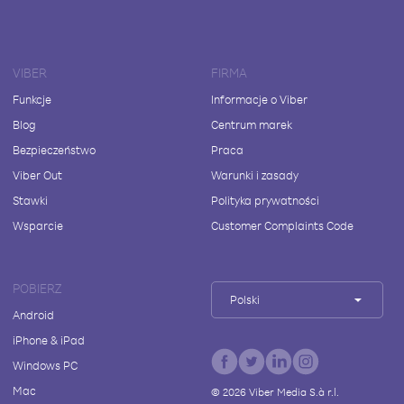
VIBER
FIRMA
Funkcje
Informacje o Viber
Blog
Centrum marek
Bezpieczeństwo
Praca
Viber Out
Warunki i zasady
Stawki
Polityka prywatności
Wsparcie
Customer Complaints Code
POBIERZ
Polski
Android
iPhone & iPad
Windows PC
Mac
©
2026
Viber Media S.à r.l.