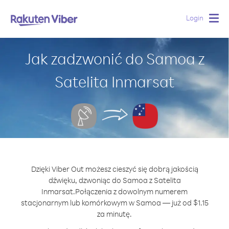
Login
Togg
navig
Jak zadzwonić do Samoa z
Satelita Inmarsat
Dzięki Viber Out możesz cieszyć się dobrą jakością
dźwięku, dzwoniąc do Samoa z Satelita
Inmarsat.
Połączenia z dowolnym numerem
stacjonarnym lub komórkowym w Samoa — już od $1.15
za minutę.