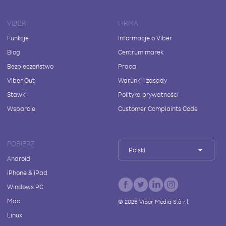
VIBER
FIRMA
Funkcje
Informacje o Viber
Blog
Centrum marek
Bezpieczeństwo
Praca
Viber Out
Warunki i zasady
Stawki
Polityka prywatności
Wsparcie
Customer Complaints Code
POBIERZ
Polski
Android
iPhone & iPad
Windows PC
Mac
©
2026
Viber Media S.à r.l.
Linux