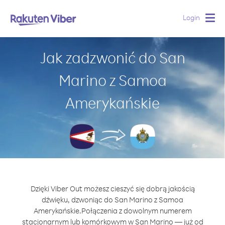
Login
Togg
navig
Jak zadzwonić do San
Marino z Samoa
Amerykańskie
Dzięki Viber Out możesz cieszyć się dobrą jakością
dźwięku, dzwoniąc do San Marino z Samoa
Amerykańskie.
Połączenia z dowolnym numerem
stacjonarnym lub komórkowym w San Marino — już od