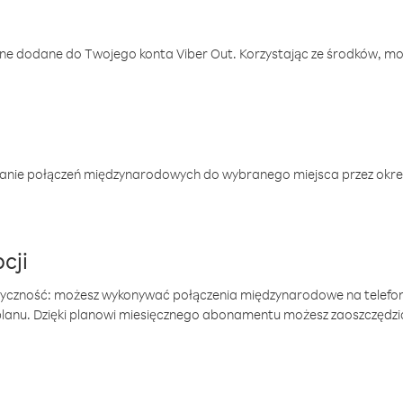
one dodane do Twojego konta Viber Out. Korzystając ze środków, m
anie połączeń międzynarodowych do wybranego miejsca przez okres
cji
tyczność: możesz wykonywać połączenia międzynarodowe na telefo
 planu. Dzięki planowi miesięcznego abonamentu możesz zaoszczędz