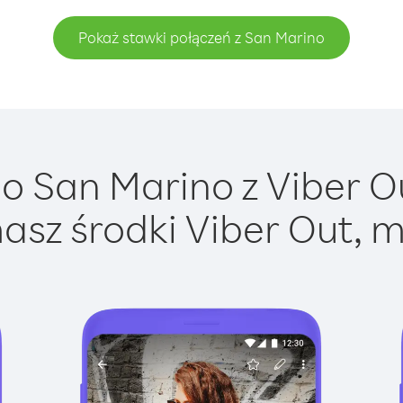
Pokaż stawki połączeń z San Marino
 San Marino z Viber Ou
asz środki Viber Out, m