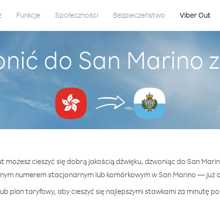
z
Funkcje
Społeczności
Bezpieczeństwo
Viber Out
onić do San Marino 
Out możesz cieszyć się dobrą jakością dźwięku, dzwoniąc do San Mari
lnym numerem stacjonarnym lub komórkowym w San Marino — już od
ub plan taryfowy, aby cieszyć się najlepszymi stawkami za minutę po