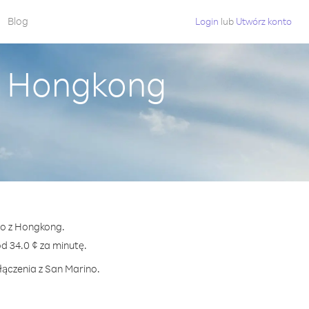
Blog
Login
lub
Utwórz konto
z Hongkong
no z Hongkong.
 34.0 ¢ za minutę.
łączenia z San Marino.