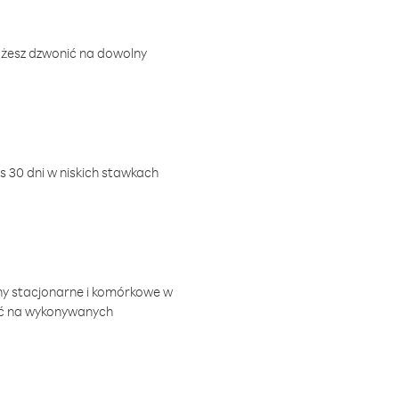
ożesz dzwonić na dowolny
 30 dni w niskich stawkach
ny stacjonarne i komórkowe w
ić na wykonywanych