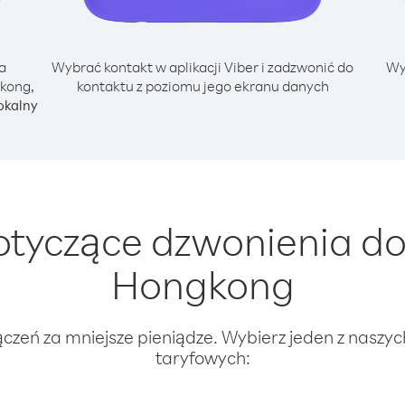
a
Wybrać kontakt w aplikacji Viber i zadzwonić do
Wy
kong,
kontaktu z poziomu jego ekranu danych
okalny
tyczące dzwonienia do
Hongkong
ączeń za mniejsze pieniądze. Wybierz jeden z naszy
taryfowych: