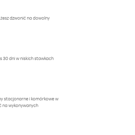
ożesz dzwonić na dowolny
 30 dni w niskich stawkach
ny stacjonarne i komórkowe w
ić na wykonywanych