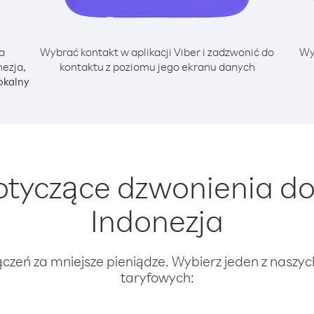
a
Wybrać kontakt w aplikacji Viber i zadzwonić do
Wy
ezja,
kontaktu z poziomu jego ekranu danych
okalny
tyczące dzwonienia do
Indonezja
ączeń za mniejsze pieniądze. Wybierz jeden z naszy
taryfowych: