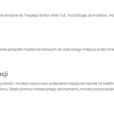
one dodane do Twojego konta Viber Out. Korzystając ze środków, m
anie połączeń międzynarodowych do wybranego miejsca przez okres
cji
tyczność: możesz wykonywać połączenia międzynarodowe na telefo
 planu. Dzięki planowi miesięcznego abonamentu możesz zaoszczędz