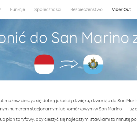
z
Funkcje
Społeczności
Bezpieczeństwo
Viber Out
onić do San Marino z
Out możesz cieszyć się dobrą jakością dźwięku, dzwoniąc do San Marin
lnym numerem stacjonarnym lub komórkowym w San Marino — już od
ub plan taryfowy, aby cieszyć się najlepszymi stawkami za minutę po