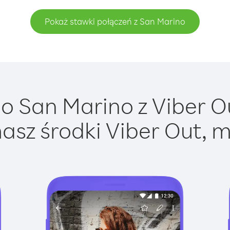
Pokaż stawki połączeń z San Marino
 San Marino z Viber Ou
asz środki Viber Out, m