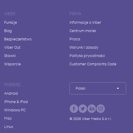
VIBER
FIRMA
Funkcje
Informacje o Viber
Blog
Centrum marek
Bezpieczeństwo
Praca
Viber Out
Warunki i zasady
Stawki
Polityka prywatności
Wsparcie
Customer Complaints Code
POBIERZ
Polski
Android
iPhone & iPad
Windows PC
Mac
©
2026
Viber Media S.à r.l.
Linux