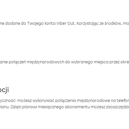
one dodane do Twojego konta Viber Out. Korzystając ze środków, m
anie połączeń międzynarodowych do wybranego miejsca przez okres
cji
tyczność: możesz wykonywać połączenia międzynarodowe na telefo
 planu. Dzięki planowi miesięcznego abonamentu możesz zaoszczędz