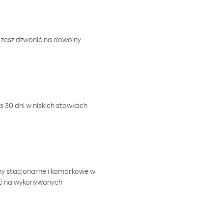
ożesz dzwonić na dowolny
 30 dni w niskich stawkach
ny stacjonarne i komórkowe w
ić na wykonywanych