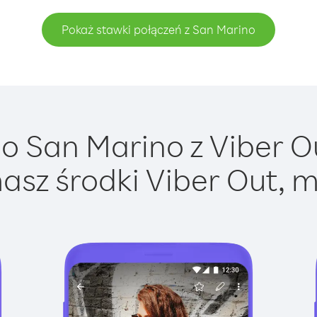
Pokaż stawki połączeń z San Marino
 San Marino z Viber Ou
asz środki Viber Out, m