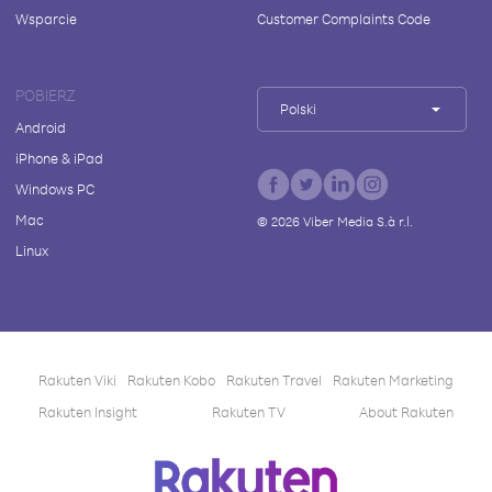
Wsparcie
Customer Complaints Code
POBIERZ
Polski
Android
iPhone & iPad
Windows PC
Mac
©
2026
Viber Media S.à r.l.
Linux
Rakuten Viki
Rakuten Kobo
Rakuten Travel
Rakuten Marketing
Rakuten Insight
Rakuten TV
About Rakuten