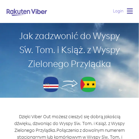
Login
Togg
navig
Jak zadzwonić do Wyspy
Św. Tom. i Książ. z Wyspy
Zielonego Przylądka
Dzięki Viber Out możesz cieszyć się dobrą jakością
dźwięku, dzwoniąc do Wyspy Św. Tom. i Książ. z Wyspy
Zielonego Przylądka.
Połączenia z dowolnym numerem
stacjonarnym lub komórkowym w Wyspy Św. Tom. i