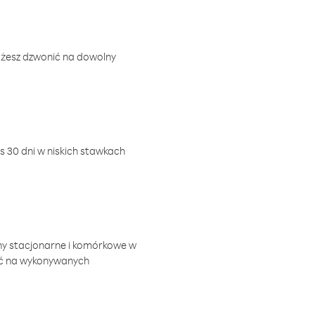
ożesz dzwonić na dowolny
 30 dni w niskich stawkach
ny stacjonarne i komórkowe w
ić na wykonywanych