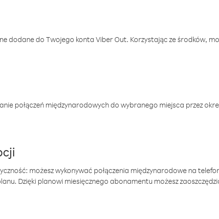
one dodane do Twojego konta Viber Out. Korzystając ze środków, m
anie połączeń międzynarodowych do wybranego miejsca przez okres
cji
tyczność: możesz wykonywać połączenia międzynarodowe na telefo
 planu. Dzięki planowi miesięcznego abonamentu możesz zaoszczędz