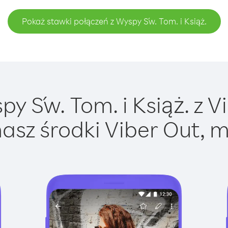
Pokaż stawki połączeń z Wyspy Św. Tom. i Książ.
 Św. Tom. i Książ. z Vi
asz środki Viber Out, m