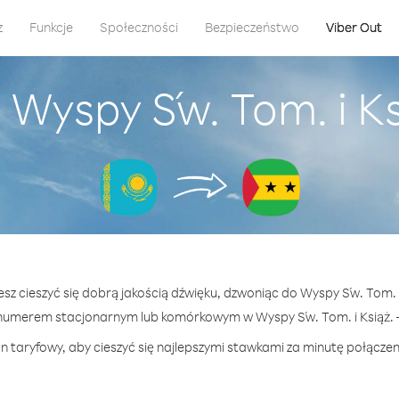
z
Funkcje
Społeczności
Bezpieczeństwo
Viber Out
 Wyspy Św. Tom. i Ks
esz cieszyć się dobrą jakością dźwięku, dzwoniąc do Wyspy Św. Tom. i
numerem stacjonarnym lub komórkowym w Wyspy Św. Tom. i Książ. — 
n taryfowy, aby cieszyć się najlepszymi stawkami za minutę połączeni