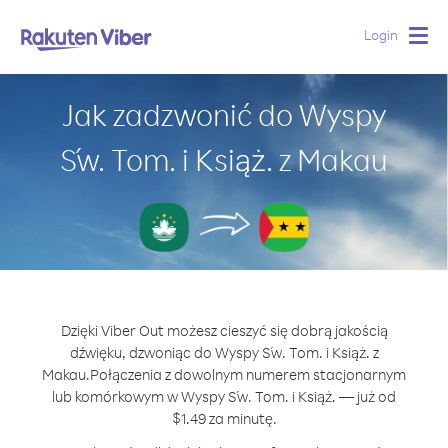
Login
Togg
navig
Jak zadzwonić do Wyspy
Św. Tom. i Książ. z Makau
Dzięki Viber Out możesz cieszyć się dobrą jakością
dźwięku, dzwoniąc do Wyspy Św. Tom. i Książ. z
Makau.
Połączenia z dowolnym numerem stacjonarnym
lub komórkowym w Wyspy Św. Tom. i Książ. — już od
$1.49 za minutę.