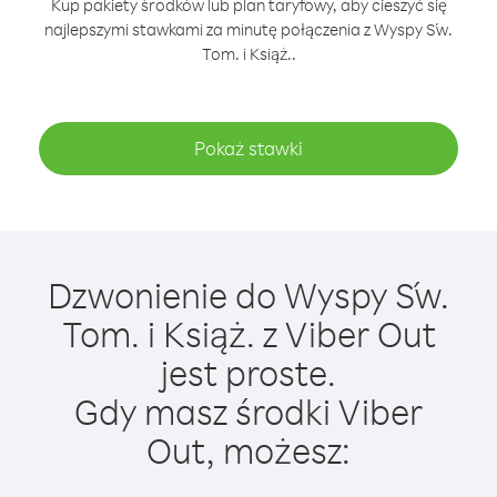
Kup pakiety środków lub plan taryfowy, aby cieszyć się
najlepszymi stawkami za minutę połączenia z Wyspy Św.
Tom. i Książ..
Pokaż stawki
Dzwonienie do Wyspy Św.
Tom. i Książ. z Viber Out
jest proste.
Gdy masz środki Viber
Out, możesz: