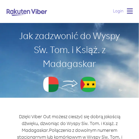
Login
Togg
navig
Jak zadzwonić do Wyspy
Św. Tom. i Książ. z
Madagaskar
Dzięki Viber Out możesz cieszyć się dobrą jakością
dźwięku, dzwoniąc do Wyspy Św. Tom. i Książ. z
Madagaskar.
Połączenia z dowolnym numerem
stacjonarnym lub komórkowym w Wyspy Św. Tom. i