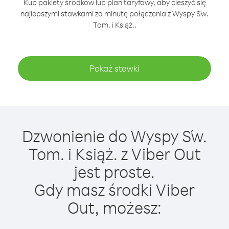
Kup pakiety środków lub plan taryfowy, aby cieszyć się
najlepszymi stawkami za minutę połączenia z Wyspy Św.
Tom. i Książ..
Pokaż stawki
Dzwonienie do Wyspy Św.
Tom. i Książ. z Viber Out
jest proste.
Gdy masz środki Viber
Out, możesz: