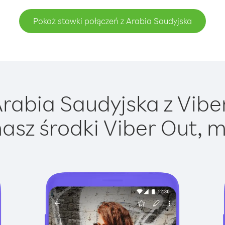
Pokaż stawki połączeń z Arabia Saudyjska
abia Saudyjska z Viber
asz środki Viber Out, m