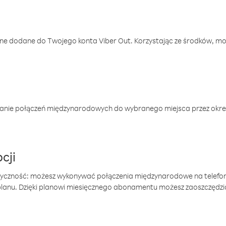
one dodane do Twojego konta Viber Out. Korzystając ze środków, m
anie połączeń międzynarodowych do wybranego miejsca przez okres
cji
tyczność: możesz wykonywać połączenia międzynarodowe na telefo
 planu. Dzięki planowi miesięcznego abonamentu możesz zaoszczędz