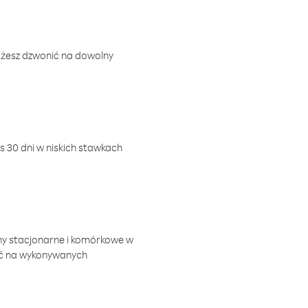
ożesz dzwonić na dowolny
 30 dni w niskich stawkach
ny stacjonarne i komórkowe w
ić na wykonywanych