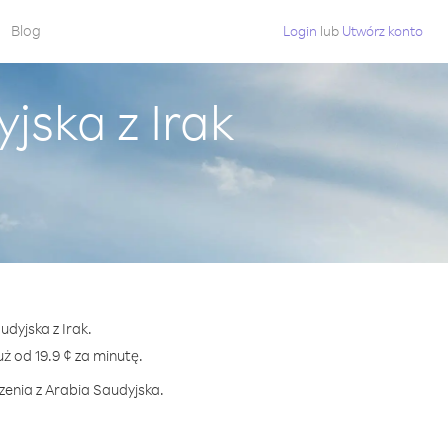
Blog
Login
lub
Utwórz konto
jska z Irak
dyjska z Irak.
 od 19.9 ¢ za minutę.
zenia z Arabia Saudyjska.