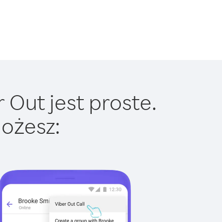
 Out jest proste.
ożesz: