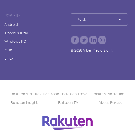
POBIERZ
Polski
Android
iPhone & iPad
Windows PC
Mac
©
2026
Viber Media S.à r.l.
Linux
Rakuten Viki
Rakuten Kobo
Rakuten Travel
Rakuten Marketing
Rakuten Insight
Rakuten TV
About Rakuten