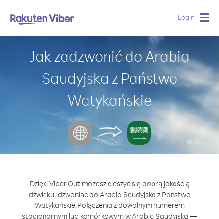
Login
Togg
navig
Jak zadzwonić do Arabia
Saudyjska z Państwo
Watykańskie
Dzięki Viber Out możesz cieszyć się dobrą jakością
dźwięku, dzwoniąc do Arabia Saudyjska z Państwo
Watykańskie.
Połączenia z dowolnym numerem
stacjonarnym lub komórkowym w Arabia Saudyjska —