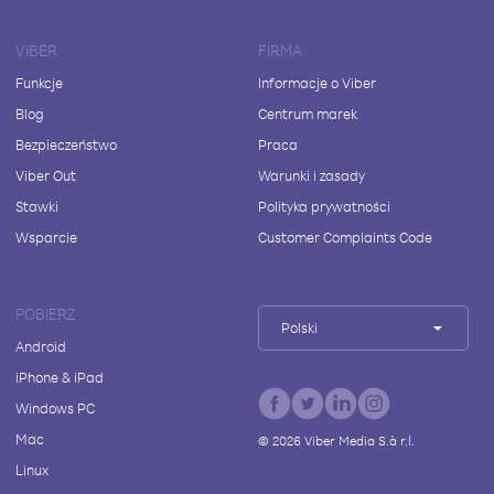
VIBER
FIRMA
Funkcje
Informacje o Viber
Blog
Centrum marek
Bezpieczeństwo
Praca
Viber Out
Warunki i zasady
Stawki
Polityka prywatności
Wsparcie
Customer Complaints Code
POBIERZ
Polski
Android
iPhone & iPad
Windows PC
Mac
©
2026
Viber Media S.à r.l.
Linux