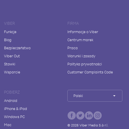
VIBER
FIRMA
Funkcje
Informacje o Viber
Blog
Centrum marek
Bezpieczeństwo
Praca
Viber Out
Warunki i zasady
Stawki
Polityka prywatności
Wsparcie
Customer Complaints Code
POBIERZ
Polski
Android
iPhone & iPad
Windows PC
Mac
©
2026
Viber Media S.à r.l.