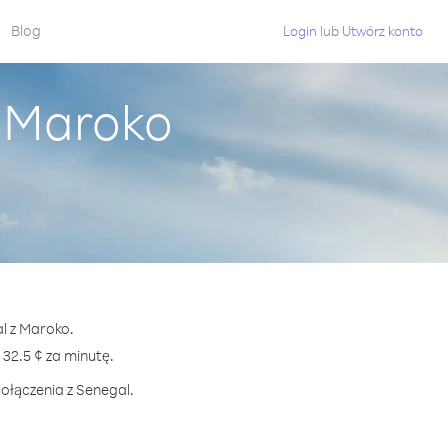
Blog
Login
lub
Utwórz konto
z Maroko
al z Maroko.
2.5 ¢ za minutę.
ołączenia z Senegal.