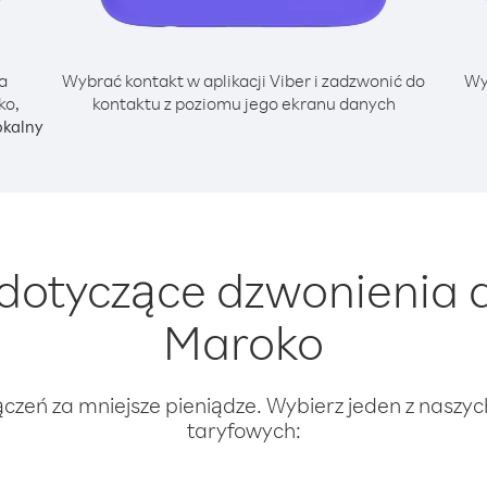
a
Wybrać kontakt w aplikacji Viber i zadzwonić do
Wy
ko,
kontaktu z poziomu jego ekranu danych
okalny
dotyczące dzwonienia d
Maroko
ączeń za mniejsze pieniądze. Wybierz jeden z naszy
taryfowych: