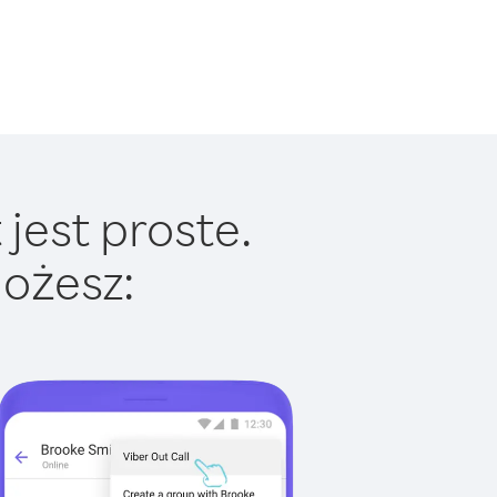
jest proste.
ożesz: