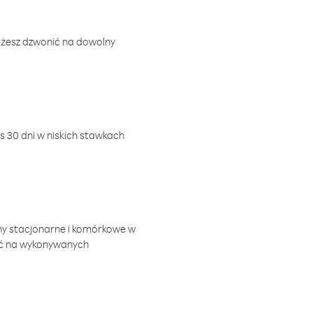
ożesz dzwonić na dowolny
 30 dni w niskich stawkach
ny stacjonarne i komórkowe w
ić na wykonywanych