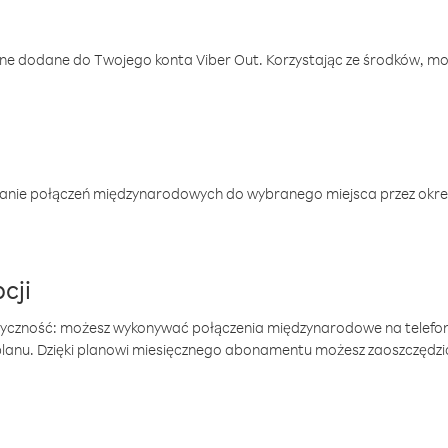
one dodane do Twojego konta Viber Out. Korzystając ze środków, m
anie połączeń międzynarodowych do wybranego miejsca przez okres
cji
tyczność: możesz wykonywać połączenia międzynarodowe na telefo
 planu. Dzięki planowi miesięcznego abonamentu możesz zaoszczędz