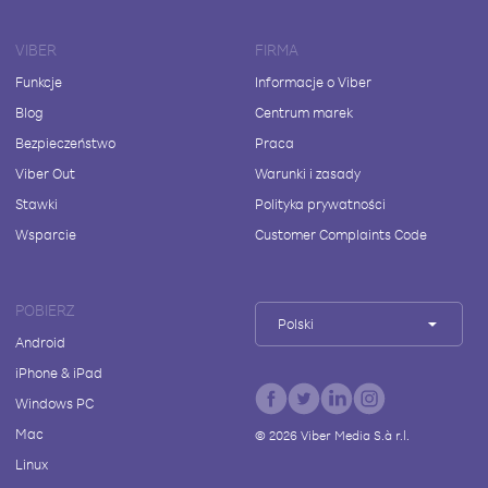
VIBER
FIRMA
Funkcje
Informacje o Viber
Blog
Centrum marek
Bezpieczeństwo
Praca
Viber Out
Warunki i zasady
Stawki
Polityka prywatności
Wsparcie
Customer Complaints Code
POBIERZ
Polski
Android
iPhone & iPad
Windows PC
Mac
©
2026
Viber Media S.à r.l.
Linux