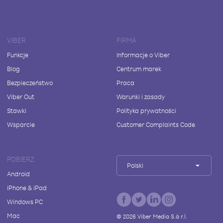
VIBER
FIRMA
Funkcje
Informacje o Viber
Blog
Centrum marek
Bezpieczeństwo
Praca
Viber Out
Warunki i zasady
Stawki
Polityka prywatności
Wsparcie
Customer Complaints Code
POBIERZ
Polski
Android
iPhone & iPad
Windows PC
Mac
©
2026
Viber Media S.à r.l.