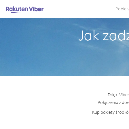
Pobier
Jak zad
Dzięki Vibe
Połączenia z do
Kup pakiety środków