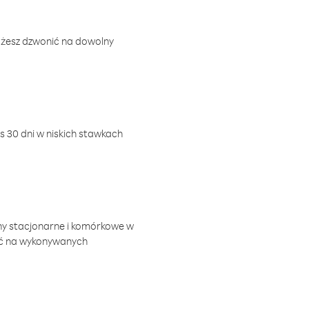
ożesz dzwonić na dowolny
 30 dni w niskich stawkach
ny stacjonarne i komórkowe w
ić na wykonywanych