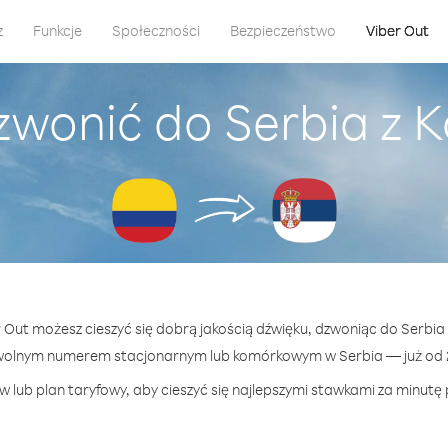
z
Funkcje
Społeczności
Bezpieczeństwo
Viber Out
zwonić do Serbia z 
r Out możesz cieszyć się dobrą jakością dźwięku, dzwoniąc do Serbia
wolnym numerem stacjonarnym lub komórkowym w Serbia — już od 2
 lub plan taryfowy, aby cieszyć się najlepszymi stawkami za minutę 