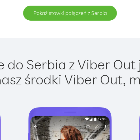
Pokaż stawki połączeń z Serbia
 do Serbia z Viber Out j
asz środki Viber Out, m