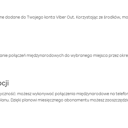
one dodane do Twojego konta Viber Out. Korzystając ze środków, m
anie połączeń międzynarodowych do wybranego miejsca przez okres
cji
tyczność: możesz wykonywać połączenia międzynarodowe na telefo
 planu. Dzięki planowi miesięcznego abonamentu możesz zaoszczędz