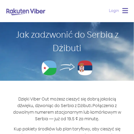
Login
Togg
navig
Jak zadzwonić do Serbia z
Dżibuti
Dzięki Viber Out możesz cieszyć się dobrą jakością
dźwięku, dzwoniąc do Serbia z Dżibuti.
Połączenia z
dowolnym numerem stacjonarnym lub komórkowym w
Serbia — już od 19.5 ¢ za minutę.
Kup pakiety środków lub plan taryfowy, aby cieszyć się