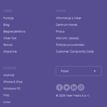
VIBER
FIRMA
Funkcje
Informacje o Viber
Blog
Centrum marek
Bezpieczeństwo
Praca
Viber Out
Warunki i zasady
Stawki
Polityka prywatności
Wsparcie
Customer Complaints Code
POBIERZ
Polski
Android
iPhone & iPad
Windows PC
Mac
©
2026
Viber Media S.à r.l.
Linux