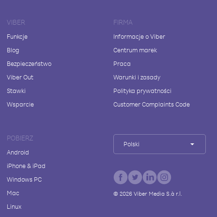
VIBER
FIRMA
Funkcje
Informacje o Viber
Blog
Centrum marek
Bezpieczeństwo
Praca
Viber Out
Warunki i zasady
Stawki
Polityka prywatności
Wsparcie
Customer Complaints Code
POBIERZ
Polski
Android
iPhone & iPad
Windows PC
Mac
©
2026
Viber Media S.à r.l.
Linux