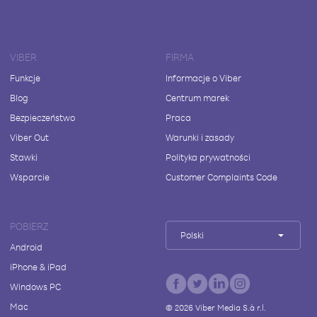
VIBER
FIRMA
Funkcje
Informacje o Viber
Blog
Centrum marek
Bezpieczeństwo
Praca
Viber Out
Warunki i zasady
Stawki
Polityka prywatności
Wsparcie
Customer Complaints Code
POBIERZ
Polski
Android
iPhone & iPad
Windows PC
Mac
©
2026
Viber Media S.à r.l.