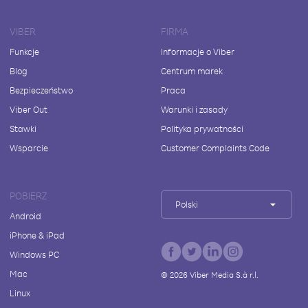
VIBER
FIRMA
Funkcje
Informacje o Viber
Blog
Centrum marek
Bezpieczeństwo
Praca
Viber Out
Warunki i zasady
Stawki
Polityka prywatności
Wsparcie
Customer Complaints Code
POBIERZ
Polski
Android
iPhone & iPad
Windows PC
Mac
©
2026
Viber Media S.à r.l.
Linux