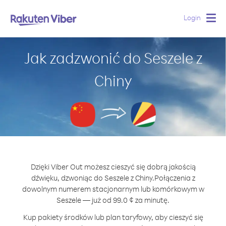
Login
Togg
navig
Jak zadzwonić do Seszele z
Chiny
Dzięki Viber Out możesz cieszyć się dobrą jakością
dźwięku, dzwoniąc do Seszele z Chiny.
Połączenia z
dowolnym numerem stacjonarnym lub komórkowym w
Seszele — już od 99.0 ¢ za minutę.
Kup pakiety środków lub plan taryfowy, aby cieszyć się