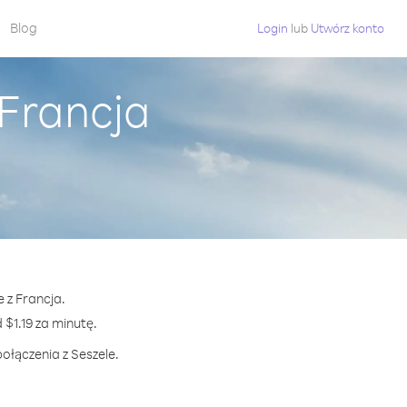
Blog
Login
lub
Utwórz konto
 Francja
 z Francja.
1.19 za minutę.
ołączenia z Seszele.