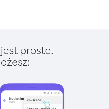
jest proste.
ożesz: