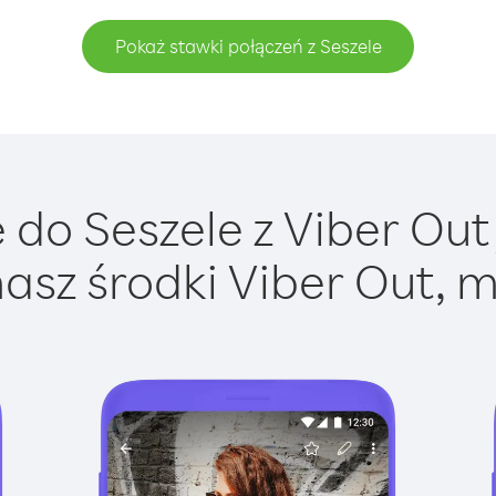
Pokaż stawki połączeń z Seszele
do Seszele z Viber Out 
asz środki Viber Out, m