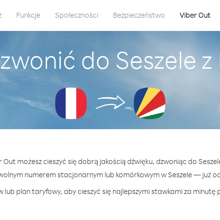
z
Funkcje
Społeczności
Bezpieczeństwo
Viber Out
zwonić do Seszele z
er Out możesz cieszyć się dobrą jakością dźwięku, dzwoniąc do Seszele
owolnym numerem stacjonarnym lub komórkowym w Seszele — już od $
 lub plan taryfowy, aby cieszyć się najlepszymi stawkami za minutę p