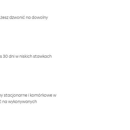
ożesz dzwonić na dowolny
 30 dni w niskich stawkach
ny stacjonarne i komórkowe w
ić na wykonywanych