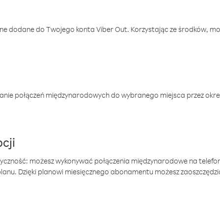
one dodane do Twojego konta Viber Out. Korzystając ze środków, m
anie połączeń międzynarodowych do wybranego miejsca przez okres
cji
tyczność: możesz wykonywać połączenia międzynarodowe na telefo
 planu. Dzięki planowi miesięcznego abonamentu możesz zaoszczędz