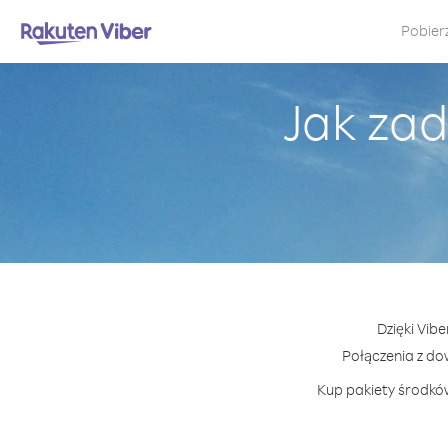
Pobier
Jak zad
Dzięki Vib
Połączenia z d
Kup pakiety środków