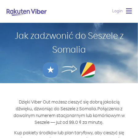
Login
Togg
navig
Jak zadzwonić do Seszele z
Somalia
Dzięki Viber Out możesz cieszyć się dobrą jakością
dźwięku, dzwoniąc do Seszele z Somalia.
Połączenia z
dowolnym numerem stacjonarnym lub komórkowym w
Seszele — już od 99.0 ¢ za minutę.
Kup pakiety środków lub plan taryfowy, aby cieszyć się