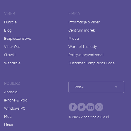
VIBER
FIRMA
Funkcje
Informacje o Viber
Blog
Centrum marek
Bezpieczeństwo
Praca
Viber Out
Warunki i zasady
Stawki
Polityka prywatności
Wsparcie
Customer Complaints Code
POBIERZ
Polski
Android
iPhone & iPad
Windows PC
Mac
©
2026
Viber Media S.à r.l.
Linux