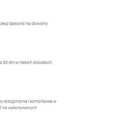
ożesz dzwonić na dowolny
 30 dni w niskich stawkach
ny stacjonarne i komórkowe w
ić na wykonywanych