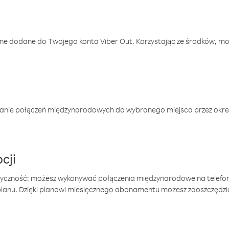
one dodane do Twojego konta Viber Out. Korzystając ze środków, m
anie połączeń międzynarodowych do wybranego miejsca przez okres
cji
tyczność: możesz wykonywać połączenia międzynarodowe na telefo
 planu. Dzięki planowi miesięcznego abonamentu możesz zaoszczędz