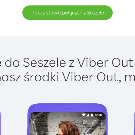
Pokaż stawki połączeń z Seszele
do Seszele z Viber Out 
asz środki Viber Out, m