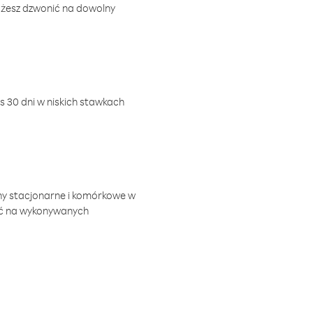
ożesz dzwonić na dowolny
 30 dni w niskich stawkach
ny stacjonarne i komórkowe w
ić na wykonywanych