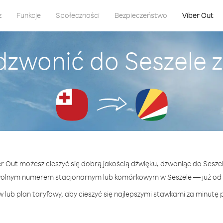
z
Funkcje
Społeczności
Bezpieczeństwo
Viber Out
dzwonić do Seszele 
er Out możesz cieszyć się dobrą jakością dźwięku, dzwoniąc do Sesze
wolnym numerem stacjonarnym lub komórkowym w Seszele — już od 9
 lub plan taryfowy, aby cieszyć się najlepszymi stawkami za minutę p