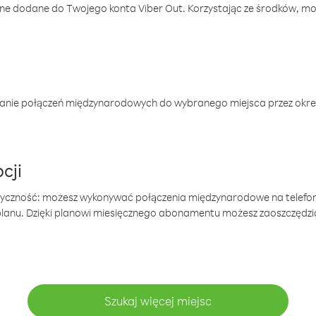
one dodane do Twojego konta Viber Out. Korzystając ze środków, m
anie połączeń międzynarodowych do wybranego miejsca przez okres
cji
tyczność: możesz wykonywać połączenia międzynarodowe na telefo
 planu. Dzięki planowi miesięcznego abonamentu możesz zaoszczędz
Szukaj więcej miejsc