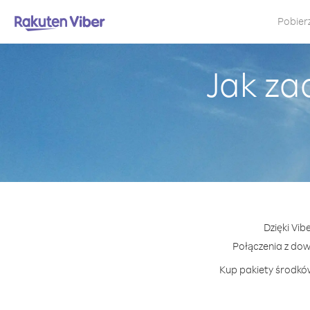
Pobier
Jak za
Dzięki Vib
Połączenia z do
Kup pakiety środków