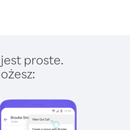
jest proste.
ożesz: