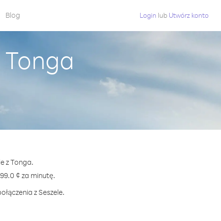
Blog
Login
lub
Utwórz konto
z Tonga
le z Tonga.
9.0 ¢ za minutę.
ołączenia z Seszele.