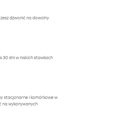
ożesz dzwonić na dowolny
 30 dni w niskich stawkach
ny stacjonarne i komórkowe w
ić na wykonywanych