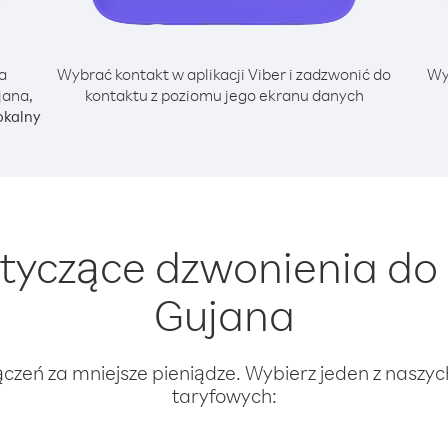
a
Wybrać kontakt w aplikacji Viber i zadzwonić do
Wy
jana,
kontaktu z poziomu jego ekranu danych
okalny
yczące dzwonienia do 
Gujana
ączeń za mniejsze pieniądze. Wybierz jeden z naszy
taryfowych: