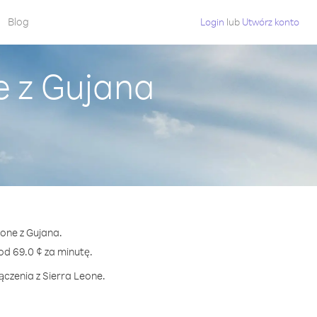
Blog
Login
lub
Utwórz konto
e z Gujana
eone z Gujana.
d 69.0 ¢ za minutę.
ączenia z Sierra Leone.