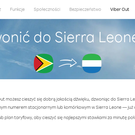
z
Funkcje
Społeczności
Bezpieczeństwo
Viber Out
onić do Sierra Leon
Out możesz cieszyć się dobrą jakością dźwięku, dzwoniąc do Sierra L
nym numerem stacjonarnym lub komórkowym w Sierra Leone — już o
b plan taryfowy, aby cieszyć się najlepszymi stawkami za minutę poł