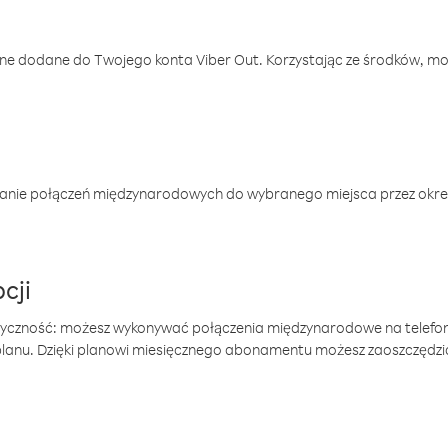
one dodane do Twojego konta Viber Out. Korzystając ze środków, m
anie połączeń międzynarodowych do wybranego miejsca przez okres
cji
tyczność: możesz wykonywać połączenia międzynarodowe na telefo
 planu. Dzięki planowi miesięcznego abonamentu możesz zaoszczędz