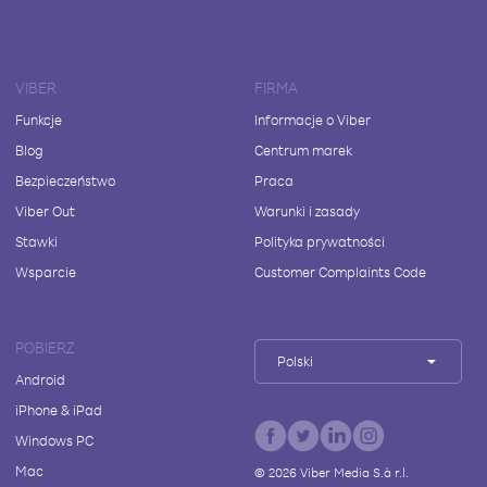
VIBER
FIRMA
Funkcje
Informacje o Viber
Blog
Centrum marek
Bezpieczeństwo
Praca
Viber Out
Warunki i zasady
Stawki
Polityka prywatności
Wsparcie
Customer Complaints Code
POBIERZ
Polski
Android
iPhone & iPad
Windows PC
Mac
©
2026
Viber Media S.à r.l.