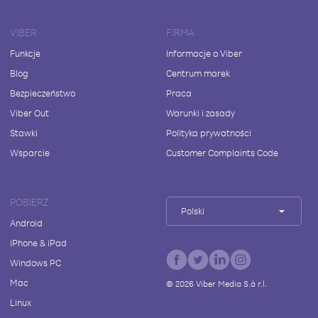
VIBER
FIRMA
Funkcje
Informacje o Viber
Blog
Centrum marek
Bezpieczeństwo
Praca
Viber Out
Warunki i zasady
Stawki
Polityka prywatności
Wsparcie
Customer Complaints Code
POBIERZ
Polski
Android
iPhone & iPad
Windows PC
Mac
©
2026
Viber Media S.à r.l.
Linux