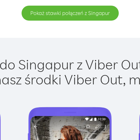
Pokaż stawki połączeń z Singapur
o Singapur z Viber Out
asz środki Viber Out, m