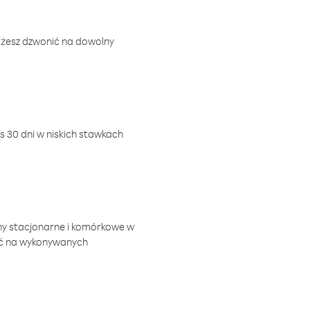
ożesz dzwonić na dowolny
 30 dni w niskich stawkach
ny stacjonarne i komórkowe w
ić na wykonywanych