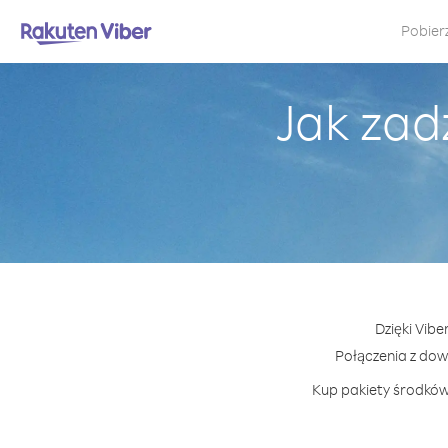
Pobier
Jak zad
Dzięki Vib
Połączenia z do
Kup pakiety środków 