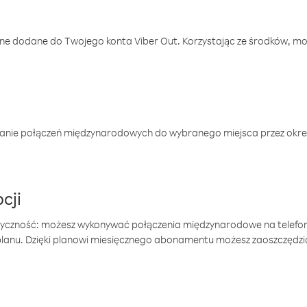
one dodane do Twojego konta Viber Out. Korzystając ze środków, m
anie połączeń międzynarodowych do wybranego miejsca przez okres
cji
tyczność: możesz wykonywać połączenia międzynarodowe na telefo
 planu. Dzięki planowi miesięcznego abonamentu możesz zaoszczędz