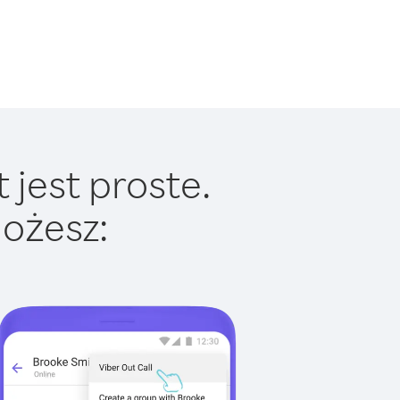
 jest proste.
ożesz: