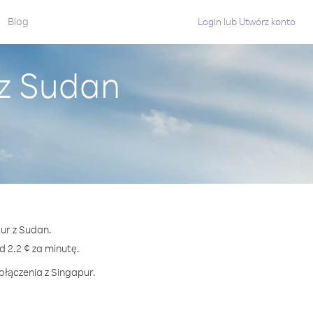
Blog
Login
lub
Utwórz konto
 z Sudan
ur z Sudan.
2.2 ¢ za minutę.
ołączenia z Singapur.