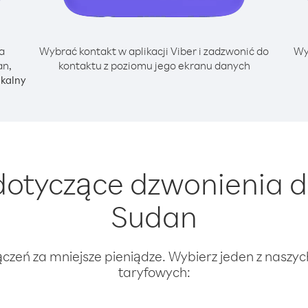
a
Wybrać kontakt w aplikacji Viber i zadzwonić do
Wy
an,
kontaktu z poziomu jego ekranu danych
okalny
otyczące dzwonienia d
Sudan
ączeń za mniejsze pieniądze. Wybierz jeden z naszy
taryfowych: