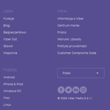
VIBER
FIRMA
Funkcje
Informacje o Viber
Blog
Centrum marek
Bezpieczeństwo
Praca
Viber Out
Warunki i zasady
Stawki
Polityka prywatności
Wsparcie
Customer Complaints Code
POBIERZ
Polski
Android
iPhone & iPad
Windows PC
Mac
©
2026
Viber Media S.à r.l.
Linux