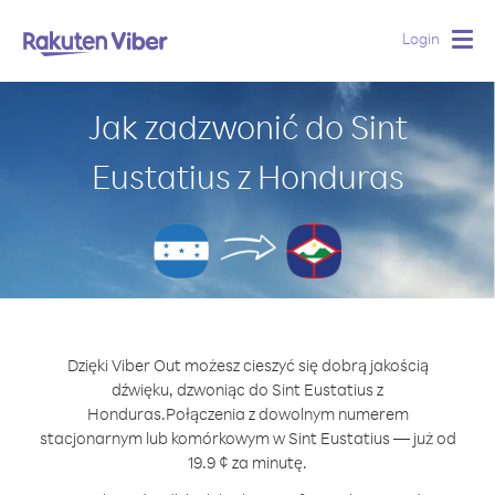
Login
Togg
navig
Jak zadzwonić do Sint
Eustatius z Honduras
Dzięki Viber Out możesz cieszyć się dobrą jakością
dźwięku, dzwoniąc do Sint Eustatius z
Honduras.
Połączenia z dowolnym numerem
stacjonarnym lub komórkowym w Sint Eustatius — już od
19.9 ¢ za minutę.