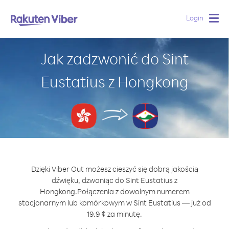
Login
Togg
navig
Jak zadzwonić do Sint
Eustatius z Hongkong
Dzięki Viber Out możesz cieszyć się dobrą jakością
dźwięku, dzwoniąc do Sint Eustatius z
Hongkong.
Połączenia z dowolnym numerem
stacjonarnym lub komórkowym w Sint Eustatius — już od
19.9 ¢ za minutę.