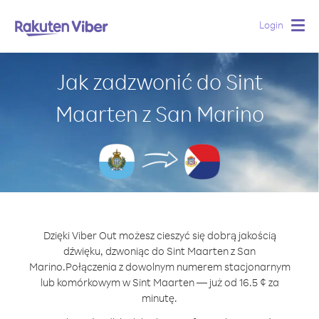
Login
Togg
navig
Jak zadzwonić do Sint
Maarten z San Marino
Dzięki Viber Out możesz cieszyć się dobrą jakością
dźwięku, dzwoniąc do Sint Maarten z San
Marino.
Połączenia z dowolnym numerem stacjonarnym
lub komórkowym w Sint Maarten — już od 16.5 ¢ za
minutę.