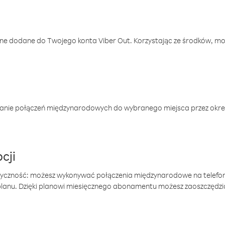
one dodane do Twojego konta Viber Out. Korzystając ze środków, m
anie połączeń międzynarodowych do wybranego miejsca przez okres
cji
tyczność: możesz wykonywać połączenia międzynarodowe na telefo
 planu. Dzięki planowi miesięcznego abonamentu możesz zaoszczędz