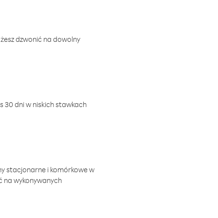
ożesz dzwonić na dowolny
 30 dni w niskich stawkach
ny stacjonarne i komórkowe w
ić na wykonywanych