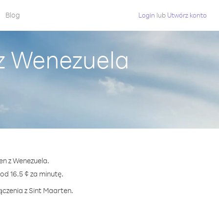
Blog
Login
lub
Utwórz konto
 z Wenezuela
ten z Wenezuela.
d 16.5 ¢ za minutę.
ączenia z Sint Maarten.