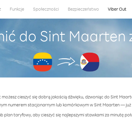
z
Funkcje
Społeczności
Bezpieczeństwo
Viber Out
ić do Sint Maarten
t możesz cieszyć się dobrą jakością dźwięku, dzwoniąc do Sint Maar
nym numerem stacjonarnym lub komórkowym w Sint Maarten — już o
b plan taryfowy, aby cieszyć się najlepszymi stawkami za minutę poł