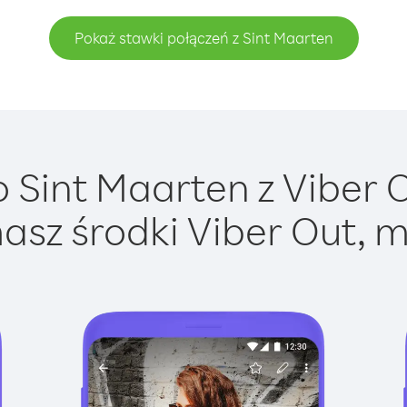
Pokaż stawki połączeń z Sint Maarten
Sint Maarten z Viber O
asz środki Viber Out, m