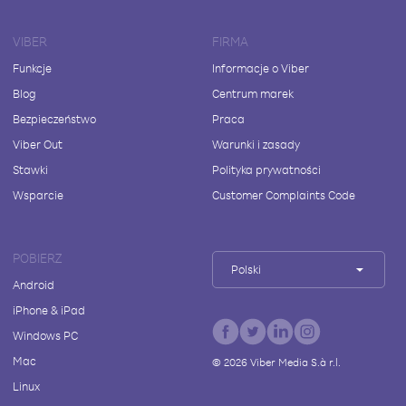
VIBER
FIRMA
Funkcje
Informacje o Viber
Blog
Centrum marek
Bezpieczeństwo
Praca
Viber Out
Warunki i zasady
Stawki
Polityka prywatności
Wsparcie
Customer Complaints Code
POBIERZ
Polski
Android
iPhone & iPad
Windows PC
Mac
©
2026
Viber Media S.à r.l.
Linux