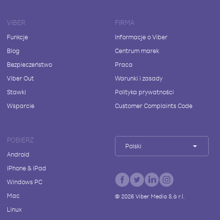
VIBER
FIRMA
Funkcje
Informacje o Viber
Blog
Centrum marek
Bezpieczeństwo
Praca
Viber Out
Warunki i zasady
Stawki
Polityka prywatności
Wsparcie
Customer Complaints Code
POBIERZ
Polski
Android
iPhone & iPad
Windows PC
Mac
©
2026
Viber Media S.à r.l.
Linux