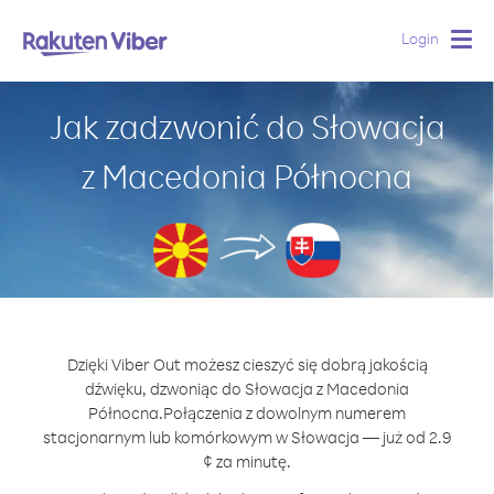
Login
Togg
navig
Jak zadzwonić do Słowacja
z Macedonia Północna
Dzięki Viber Out możesz cieszyć się dobrą jakością
dźwięku, dzwoniąc do Słowacja z Macedonia
Północna.
Połączenia z dowolnym numerem
stacjonarnym lub komórkowym w Słowacja — już od 2.9
¢ za minutę.