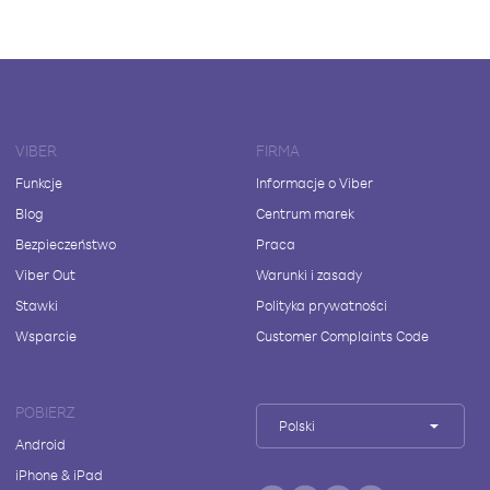
VIBER
FIRMA
Funkcje
Informacje o Viber
Blog
Centrum marek
Bezpieczeństwo
Praca
Viber Out
Warunki i zasady
Stawki
Polityka prywatności
Wsparcie
Customer Complaints Code
POBIERZ
Polski
Android
iPhone & iPad