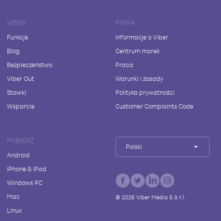
VIBER
FIRMA
Funkcje
Informacje o Viber
Blog
Centrum marek
Bezpieczeństwo
Praca
Viber Out
Warunki i zasady
Stawki
Polityka prywatności
Wsparcie
Customer Complaints Code
POBIERZ
Polski
Android
iPhone & iPad
Windows PC
Mac
©
2026
Viber Media S.à r.l.
Linux