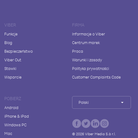
VIBER
FIRMA
Funkcje
Informacje o Viber
Blog
Centrum marek
Bezpieczeństwo
Praca
Viber Out
Warunki i zasady
Stawki
Polityka prywatności
Wsparcie
Customer Complaints Code
POBIERZ
Polski
Android
iPhone & iPad
Windows PC
Mac
©
2026
Viber Media S.à r.l.