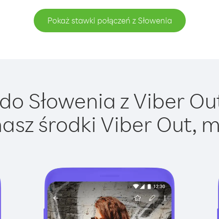
Pokaż stawki połączeń z Słowenia
o Słowenia z Viber Out
asz środki Viber Out, m