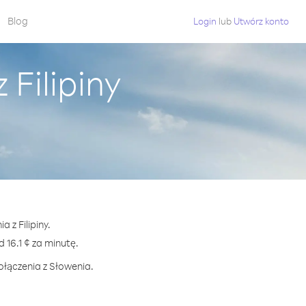
Blog
Login
lub
Utwórz konto
Filipiny
 z Filipiny.
16.1 ¢ za minutę.
ołączenia z Słowenia.