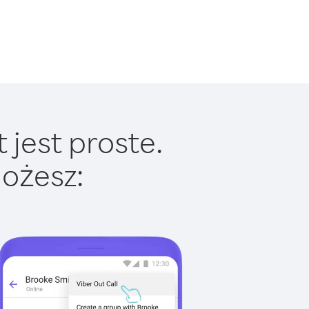
 jest proste.
ożesz: