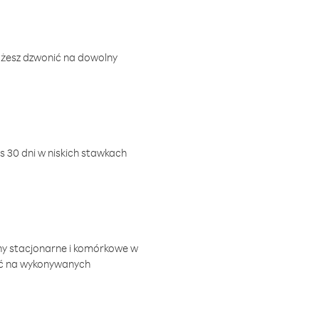
ożesz dzwonić na dowolny
 30 dni w niskich stawkach
ny stacjonarne i komórkowe w
ić na wykonywanych