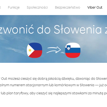
z
Funkcje
Społeczności
Bezpieczeństwo
Viber Out
zwonić do Słowenia z 
r Out możesz cieszyć się dobrą jakością dźwięku, dzwoniąc do Słowenia
olnym numerem stacjonarnym lub komórkowym w Słowenia — już od 
lub plan taryfowy, aby cieszyć się najlepszymi stawkami za minutę p