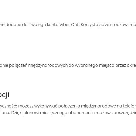
one dodane do Twojego konta Viber Out. Korzystając ze środków, m
anie połączeń międzynarodowych do wybranego miejsca przez okres
cji
tyczność: możesz wykonywać połączenia międzynarodowe na telefo
 planu. Dzięki planowi miesięcznego abonamentu możesz zaoszczędz