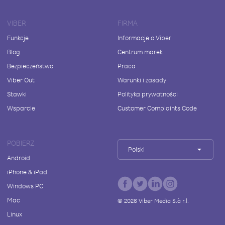
VIBER
FIRMA
Funkcje
Informacje o Viber
Blog
Centrum marek
Bezpieczeństwo
Praca
Viber Out
Warunki i zasady
Stawki
Polityka prywatności
Wsparcie
Customer Complaints Code
POBIERZ
Polski
Android
iPhone & iPad
Windows PC
Mac
©
2026
Viber Media S.à r.l.
Linux