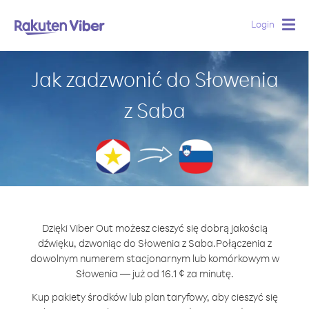
Login
Togg
navig
Jak zadzwonić do Słowenia
z Saba
Dzięki Viber Out możesz cieszyć się dobrą jakością
dźwięku, dzwoniąc do Słowenia z Saba.
Połączenia z
dowolnym numerem stacjonarnym lub komórkowym w
Słowenia — już od 16.1 ¢ za minutę.
Kup pakiety środków lub plan taryfowy, aby cieszyć się