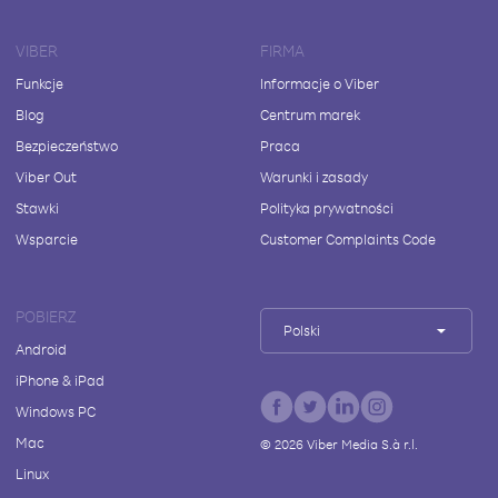
VIBER
FIRMA
Funkcje
Informacje o Viber
Blog
Centrum marek
Bezpieczeństwo
Praca
Viber Out
Warunki i zasady
Stawki
Polityka prywatności
Wsparcie
Customer Complaints Code
POBIERZ
Polski
Android
iPhone & iPad
Windows PC
Mac
©
2026
Viber Media S.à r.l.
Linux