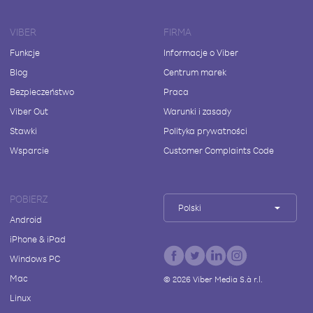
VIBER
FIRMA
Funkcje
Informacje o Viber
Blog
Centrum marek
Bezpieczeństwo
Praca
Viber Out
Warunki i zasady
Stawki
Polityka prywatności
Wsparcie
Customer Complaints Code
POBIERZ
Polski
Android
iPhone & iPad
Windows PC
Mac
©
2026
Viber Media S.à r.l.
Linux