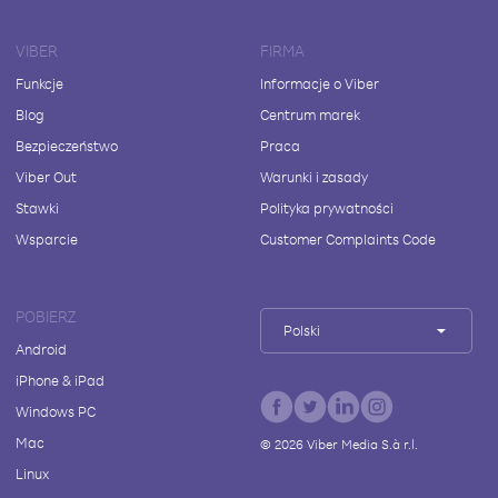
VIBER
FIRMA
Funkcje
Informacje o Viber
Blog
Centrum marek
Bezpieczeństwo
Praca
Viber Out
Warunki i zasady
Stawki
Polityka prywatności
Wsparcie
Customer Complaints Code
POBIERZ
Polski
Android
iPhone & iPad
Windows PC
Mac
©
2026
Viber Media S.à r.l.
Linux